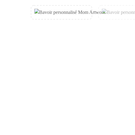
de
Bavoir
personnalisé