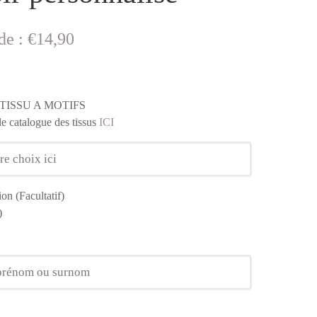
 de :
€14,90
TISSU A MOTIFS
le catalogue des tissus
ICI
ion (Facultatif)
)